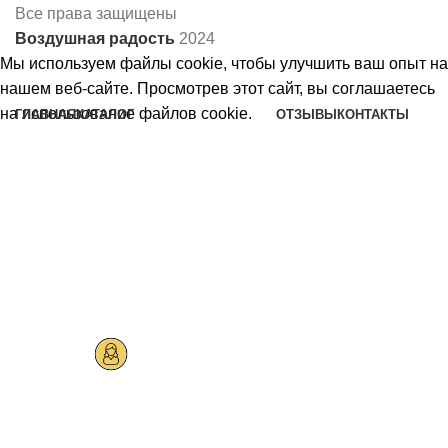
Все права защищены
Воздушная радость
2024
Мы используем файлы cookie, чтобы улучшить ваш опыт на
нашем веб-сайте. Просмотрев этот сайт, вы соглашаетесь
на использование файлов cookie.
ГЛАВНАЯ
КАТАЛОГ
ОТЗЫВЫ
КОНТАКТЫ
Шары на день рождения
Принять
Шары на годик
Шары на выписку
Шары на девичник
Коробка сюрприз
Шары девочкам
Шары девушкам
Шары мальчикам
Шары мужчинам