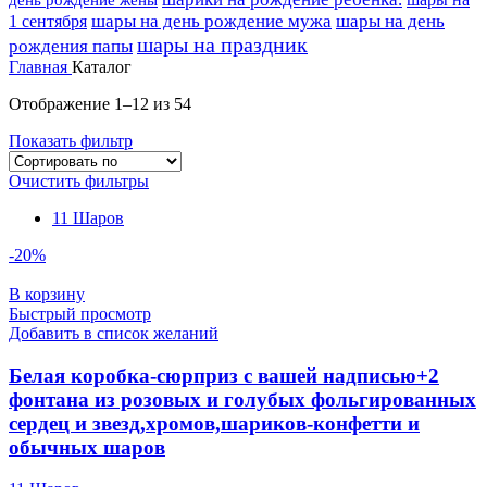
шары на день рождение мужа
шары на день
1 сентября
шары на праздник
рождения папы
Главная
Каталог
Отображение 1–12 из 54
Показать фильтр
Очистить фильтры
11 Шаров
-20%
В корзину
Быстрый просмотр
Добавить в список желаний
Белая коробка-сюрприз с вашей надписью+2
фонтана из розовых и голубых фольгированных
сердец и звезд,хромов,шариков-конфетти и
обычных шаров