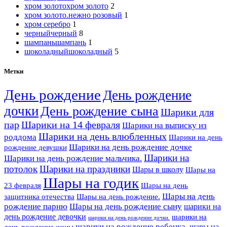
хром золото
хром золото
2
хром золото.нежно розовый
1
хром серебро
1
черный
черный
8
шампань
шампань
1
шоколадный
шоколадный
5
Метки
День рождение
День рождение
дочки
День рождение сына
Шарики для
пар
Шарики на 14 февраля
Шарики на выписку из
Шарики на день влюбленных
роддома
Шарики на день
Шарики на день рождение дочке
рождение девушки
Шарики на
Шарики на день рождение мальчика.
потолок
Шарики на праздники
Шары в школу
Шары на
Шары на годик
23 февраля
Шары на день
Шары на день
Шары на день рождение.
защитника отечества
рождение парню
Шары на день рождение сыну
шарики на
день рождение девочки
шарики на
шарики на день рождение дочки.
шарики на рождение ребенка.
шары на
день рождение жены