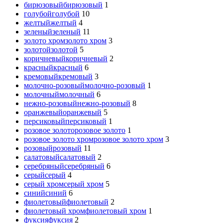
бирюзовый
бирюзовый
1
голубой
голубой
10
желтый
желтый
4
зеленый
зеленый
11
золото хром
золото хром
3
золотой
золотой
5
коричневый
коричневый
2
красный
красный
6
кремовый
кремовый
3
молочно-розовый
молочно-розовый
1
молочный
молочный
6
нежно-розовый
нежно-розовый
8
оранжевый
оранжевый
5
персиковый
персиковый
1
розовое золото
розовое золото
1
розовое золото хром
розовое золото хром
3
розовый
розовый
11
салатовый
салатовый
2
серебряный
серебряный
6
серый
серый
4
серый хром
серый хром
5
синий
синий
6
фиолетовый
фиолетовый
2
фиолетовый хром
фиолетовый хром
1
фуксия
фуксия
2