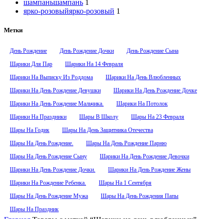
шампань
шампань
1
ярко-розовый
ярко-розовый
1
Метки
День Рождение
День Рождение Дочки
День Рождение Сына
Шарики Для Пар
Шарики На 14 Февраля
Шарики На Выписку Из Роддома
Шарики На День Влюбленных
Шарики На День Рождение Девушки
Шарики На День Рождение Дочке
Шарики На День Рождение Мальчика.
Шарики На Потолок
Шарики На Праздники
Шары В Школу
Шары На 23 Февраля
Шары На Годик
Шары На День Защитника Отечества
Шары На День Рождение.
Шары На День Рождение Парню
Шары На День Рождение Сыну
Шарики На День Рождение Девочки
Шарики На День Рождение Дочки.
Шарики На День Рождение Жены
Шарики На Рождение Ребенка.
Шары На 1 Сентября
Шары На День Рождение Мужа
Шары На День Рождения Папы
Шары На Праздник