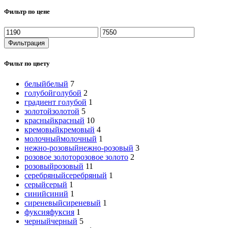
Фильтр по цене
Фильтрация
Фильт по цвету
белый
белый
7
голубой
голубой
2
градиент голубой
1
золотой
золотой
5
красный
красный
10
кремовый
кремовый
4
молочный
молочный
1
нежно-розовый
нежно-розовый
3
розовое золото
розовое золото
2
розовый
розовый
11
серебряный
серебряный
1
серый
серый
1
синий
синий
1
сиреневый
сиреневый
1
фуксия
фуксия
1
черный
черный
5