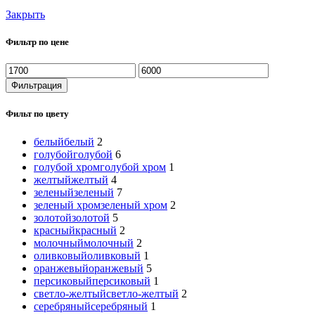
Закрыть
Фильтр по цене
Фильтрация
Фильт по цвету
белый
белый
2
голубой
голубой
6
голубой хром
голубой хром
1
желтый
желтый
4
зеленый
зеленый
7
зеленый хром
зеленый хром
2
золотой
золотой
5
красный
красный
2
молочный
молочный
2
оливковый
оливковый
1
оранжевый
оранжевый
5
персиковый
персиковый
1
светло-желтый
светло-желтый
2
серебряный
серебряный
1