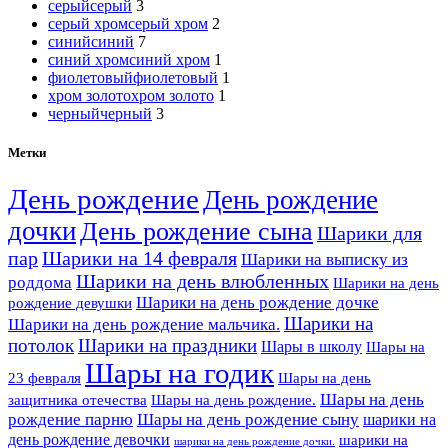
серый
серый
3
серый хром
серый хром
2
синий
синий
7
синий хром
синий хром
1
фиолетовый
фиолетовый
1
хром золото
хром золото
1
черный
черный
3
Метки
День рождение
День рождение
дочки
День рождение сына
Шарики для
пар
Шарики на 14 февраля
Шарики на выписку из
Шарики на день влюбленных
роддома
Шарики на день
Шарики на день рождение дочке
рождение девушки
Шарики на
Шарики на день рождение мальчика.
потолок
Шарики на праздники
Шары в школу
Шары на
Шары на годик
23 февраля
Шары на день
Шары на день
Шары на день рождение.
защитника отечества
рождение парню
Шары на день рождение сыну
шарики на
день рождение девочки
шарики на
шарики на день рождение дочки.