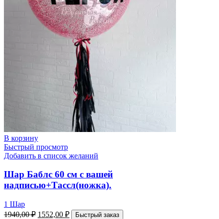
В корзину
Быстрый просмотр
Добавить в список желаний
Шар Баблс 60 см с вашей
надписью+Тассл(ножка).
1 Шар
1940,00
₽
1552,00
₽
Быстрый заказ