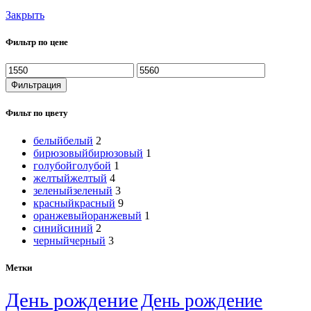
Закрыть
Фильтр по цене
Фильтрация
Фильт по цвету
белый
белый
2
бирюзовый
бирюзовый
1
голубой
голубой
1
желтый
желтый
4
зеленый
зеленый
3
красный
красный
9
оранжевый
оранжевый
1
синий
синий
2
черный
черный
3
Метки
День рождение
День рождение