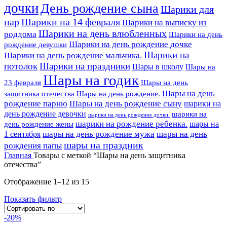
дочки
День рождение сына
Шарики для
пар
Шарики на 14 февраля
Шарики на выписку из
Шарики на день влюбленных
роддома
Шарики на день
Шарики на день рождение дочке
рождение девушки
Шарики на
Шарики на день рождение мальчика.
потолок
Шарики на праздники
Шары в школу
Шары на
Шары на годик
23 февраля
Шары на день
Шары на день
Шары на день рождение.
защитника отечества
рождение парню
Шары на день рождение сыну
шарики на
день рождение девочки
шарики на
шарики на день рождение дочки.
шарики на рождение ребенка.
шары на
день рождение жены
шары на день рождение мужа
шары на день
1 сентября
шары на праздник
рождения папы
Главная
Товары с меткой “Шары на день защитника
отечества”
Отображение 1–12 из 15
Показать фильтр
-20%