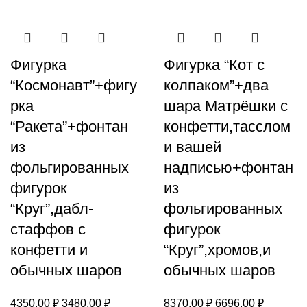
Фигурка
Фигурка “Кот с
“Космонавт”+фигу
колпаком”+два
рка
шара Матрёшки с
“Ракета”+фонтан
конфетти,тасслом
из
и вашей
фольгированных
надписью+фонтан
фигурок
из
“Круг”,дабл-
фольгированных
стаффов с
фигурок
конфетти и
“Круг”,хромов,и
обычных шаров
обычных шаров
4350,00
₽
3480,00
₽
8370,00
₽
6696,00
₽