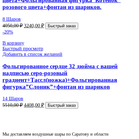
цвета+Фольгированная фигурка”Котенок”
розового цвета+фонтан из шариков.
8 Шаров
4050,00
₽
3240,00
₽
Быстрый заказ
-20%
В корзину
Быстрый просмотр
Добавить в список желаний
Фольгированное сердце 32 дюйма с вашей
надписью серо-розовый
градиент+Тассл(ножка)+Фольгированная
фигурка”Слоник”+фонтан из шариков
14 Шаров
5510,00
₽
4408,00
₽
Быстрый заказ
Мы доставляем воздушные шары по Саратову и области