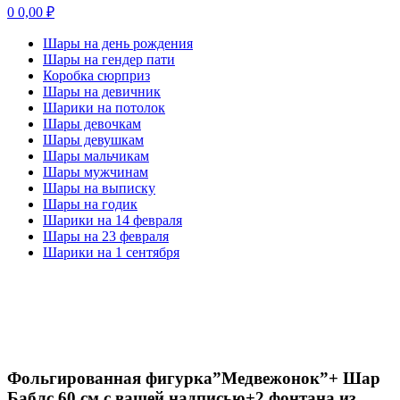
0
0,00
₽
Шары на день рождения
Шары на гендер пати
Коробка сюрприз
Шары на девичник
Шарики на потолок
Шары девочкам
Шары девушкам
Шары мальчикам
Шары мужчинам
Шары на выписку
Шары на годик
Шарики на 14 февраля
Шары на 23 февраля
Шарики на 1 сентября
-20%
Нажмите, чтобы увеличить
Фольгированная фигурка”Медвежонок”+ Шар
Баблс 60 см с вашей надписью+2 фонтана из