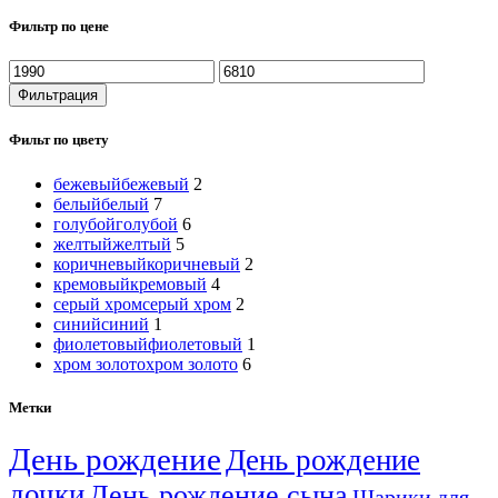
Фильтр по цене
Фильтрация
Фильт по цвету
бежевый
бежевый
2
белый
белый
7
голубой
голубой
6
желтый
желтый
5
коричневый
коричневый
2
кремовый
кремовый
4
серый хром
серый хром
2
синий
синий
1
фиолетовый
фиолетовый
1
хром золото
хром золото
6
Метки
День рождение
День рождение
дочки
День рождение сына
Шарики для