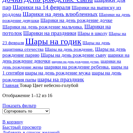
пар
Шарики на 14 февраля
Шарики на выписку из
Шарики на день влюбленных
роддома
Шарики на день
Шарики на день рождение дочке
рождение девушки
Шарики на
Шарики на день рождение мальчика.
потолок
Шарики на праздники
Шары в школу
Шары на
Шары на годик
23 февраля
Шары на день
Шары на день
Шары на день рождение.
защитника отечества
рождение парню
Шары на день рождение сыну
шарики на
день рождение девочки
шарики на
шарики на день рождение дочки.
шарики на рождение ребенка.
шары на
день рождение жены
шары на день рождение мужа
шары на день
1 сентября
шары на праздник
рождения папы
Главная
Товар Цвет
небесно-голубой
Отображение 1–12 из 16
Показать фильтр
В корзину
Быстрый просмотр
Добавить в список желаний