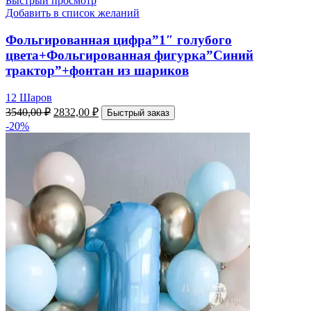
Быстрый просмотр
Добавить в список желаний
Фольгированная цифра”1″ голубого
цвета+Фольгированная фигурка”Синий
трактор”+фонтан из шариков
12 Шаров
3540,00
₽
2832,00
₽
Быстрый заказ
-20%