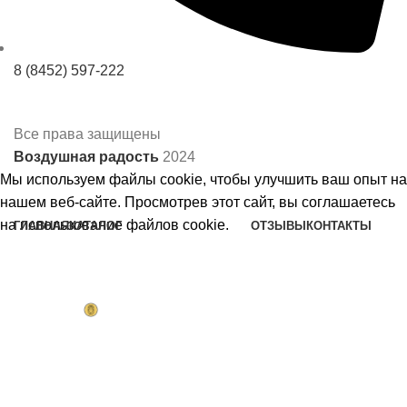
8 (8452) 597-222
Все права защищены
Воздушная радость
2024
Мы используем файлы cookie, чтобы улучшить ваш опыт на
нашем веб-сайте. Просмотрев этот сайт, вы соглашаетесь
на использование файлов cookie.
ГЛАВНАЯ
КАТАЛОГ
ОТЗЫВЫ
КОНТАКТЫ
Шары на день рождения
Принять
Шары на годик
Шары на выписку
Шары на девичник
Коробка сюрприз
Шары девочкам