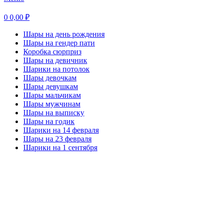
0
0,00
₽
Шары на день рождения
Шары на гендер пати
Коробка сюрприз
Шары на девичник
Шарики на потолок
Шары девочкам
Шары девушкам
Шары мальчикам
Шары мужчинам
Шары на выписку
Шары на годик
Шарики на 14 февраля
Шары на 23 февраля
Шарики на 1 сентября
-20%
Нажмите, чтобы увеличить