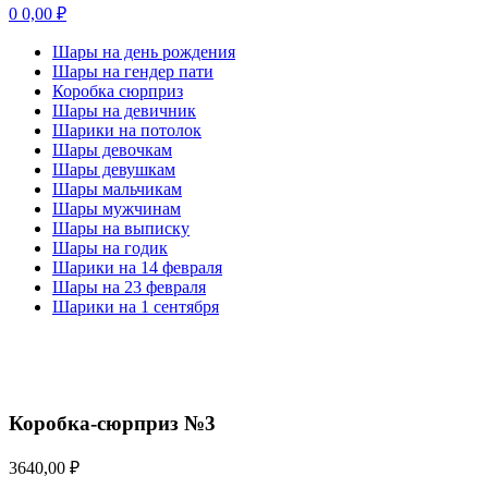
0
0,00
₽
Шары на день рождения
Шары на гендер пати
Коробка сюрприз
Шары на девичник
Шарики на потолок
Шары девочкам
Шары девушкам
Шары мальчикам
Шары мужчинам
Шары на выписку
Шары на годик
Шарики на 14 февраля
Шары на 23 февраля
Шарики на 1 сентября
Нажмите, чтобы увеличить
Коробка-сюрприз №3
3640,00
₽