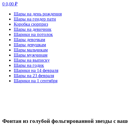
0
0,00
₽
Шары на день рождения
Шары на гендер пати
Коробка сюрприз
Шары на девичник
Шарики на потолок
Шары девочкам
Шары девушкам
Шары мальчикам
Шары мужчинам
Шары на выписку
Шары на годик
Шарики на 14 февраля
Шары на 23 февраля
Шарики на 1 сентября
-20%
Нажмите, чтобы увеличить
Фонтан из голубой фольгированной звезды с ва