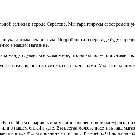
ельной записи в городе Саратове. Мы гарантируем своевременну
 по указанным реквизитам. Подробности о переводе будут предо
енно в нашем магазине.
аша команда сделает все возможное, чтобы вы получили самые яр
уется помощь, не стесняйтесь связаться с нами. Мы готовы пом
аблс 60 см с шариками внутри и с вашей надписью+фонтан из 
2
или в нашем онлайн чате. Вы всегда можете посетить наш маг
ощью шариков Фольгированные цифры”33″ серебро+Шар Баблс 60 