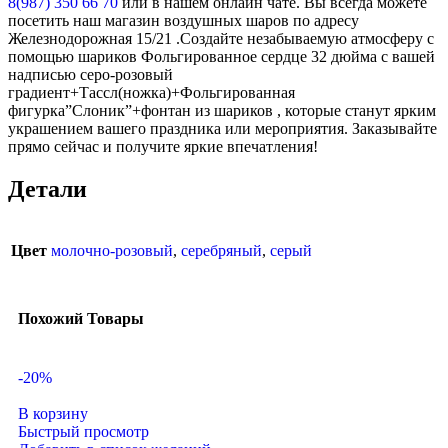
8(987) 350 66 70
или в нашем онлайн чате. Вы всегда можете
посетить наш магазин воздушных шаров по адресу
Железнодорожная 15/21 .Создайте незабываемую атмосферу с
помощью шариков Фольгированное сердце 32 дюйма с вашей
надписью серо-розовый
градиент+Тассл(ножка)+Фольгированная
фигурка”Слоник”+фонтан из шариков , которые станут ярким
украшением вашего праздника или мероприятия. Заказывайте
прямо сейчас и получите яркие впечатления!
Детали
Цвет
молочно-розовый
,
серебряный
,
серый
Похожий Товары
-20%
В корзину
Быстрый просмотр