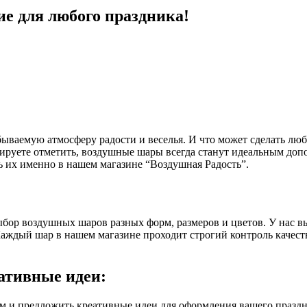
е для любого праздника!
абываемую атмосферу радости и веселья. И что может сделать л
ируете отметить, воздушные шары всегда станут идеальным допо
 их именно в нашем магазине “Воздушная Радость”.
бор воздушных шаров разных форм, размеров и цветов. У нас в
аждый шар в нашем магазине проходит строгий контроль качеств
ативные идеи:
 и предложить креативные идеи для оформления вашего праздни