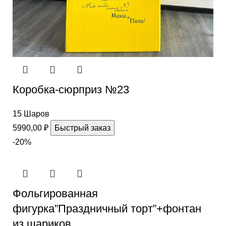
Коробка-сюрприз №23
15 Шаров
5990,00
₽
Быстрый заказ
-20%
Фольгированная
фигурка”Праздничный торт”+фонтан
из шариков.