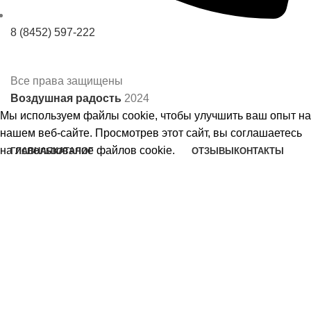
8 (8452) 597-222
Все права защищены
Воздушная радость
2024
Мы используем файлы cookie, чтобы улучшить ваш опыт на
нашем веб-сайте. Просмотрев этот сайт, вы соглашаетесь
на использование файлов cookie.
ГЛАВНАЯ
КАТАЛОГ
ОТЗЫВЫ
КОНТАКТЫ
Шары на день рождения
Принять
Шары на годик
Шары на выписку
Шары на девичник
Коробка сюрприз
Шары девочкам
Шары девушкам