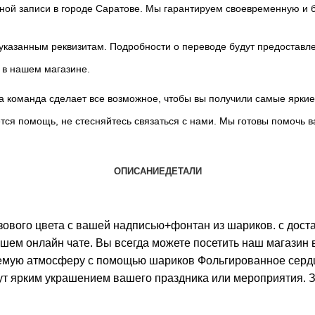
льной записи в городе Саратове. Мы гарантируем своевременную и
 указанным реквизитам. Подробности о переводе будут предоставл
 в нашем магазине.
ша команда сделает все возможное, чтобы вы получили самые ярки
ется помощь, не стесняйтесь связаться с нами. Мы готовы помоч
ОПИСАНИЕ
ДЕТАЛИ
ового цвета с вашей надписью+фонтан из шариков. с дост
шем онлайн чате. Вы всегда можете посетить наш магазин
емую атмосферу с помощью шариков Фольгированное сердц
ут ярким украшением вашего праздника или мероприятия. З