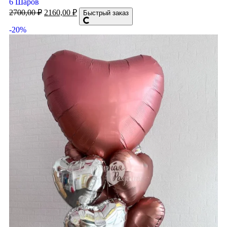
6 Шаров
2700,00
₽
2160,00
₽
Быстрый заказ
-20%