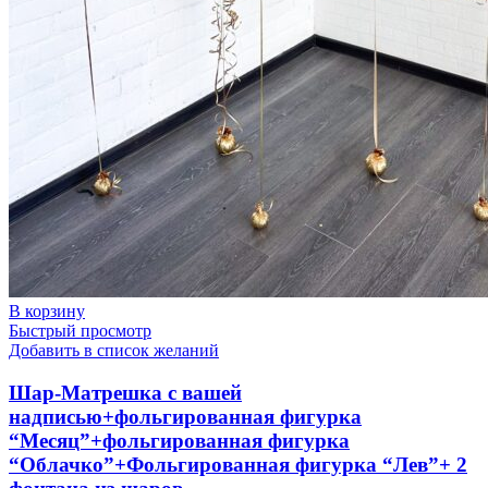
В корзину
Быстрый просмотр
Добавить в список желаний
Шар-Матрешка с вашей
надписью+фольгированная фигурка
“Месяц”+фольгированная фигурка
“Облачко”+Фольгированная фигурка “Лев”+ 2