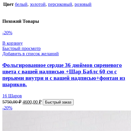
Цвет
белый
,
золотой
,
персиковый
,
розовый
Похожий Товары
-20%
В корзину
Быстрый просмотр
Добавить в список желаний
Фольгированное сердце 36 дюймов сиреневого
цвета с вашей надписью +Шар Баблс 60 см с
перьями внутри и с вашей надписью+фонтан из
шариков.
16 Шаров
5750,00
₽
4600,00
₽
Быстрый заказ
-20%