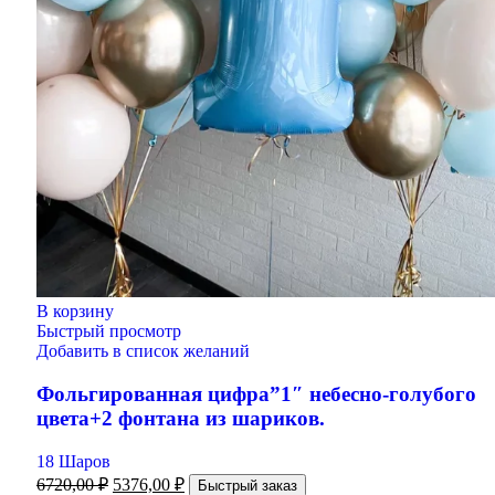
В корзину
Быстрый просмотр
Добавить в список желаний
Фольгированная цифра”1″ небесно-голубого
цвета+2 фонтана из шариков.
18 Шаров
6720,00
₽
5376,00
₽
Быстрый заказ