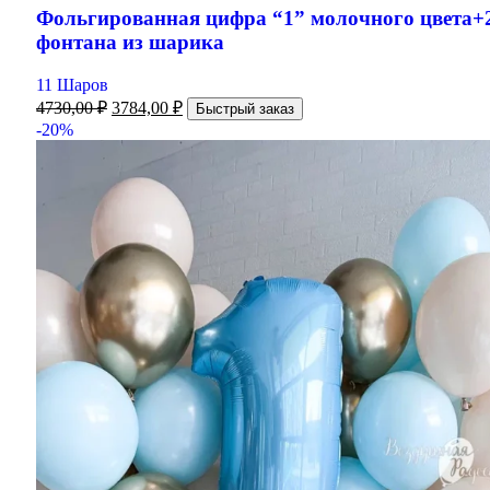
Фольгированная цифра “1” молочного цвета+
фонтана из шарика
11 Шаров
4730,00
₽
3784,00
₽
Быстрый заказ
-20%