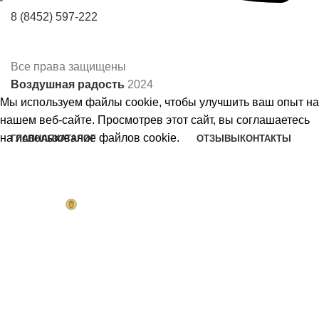
8 (8452) 597-222
Все права защищены
Воздушная радость
2024
Мы используем файлы cookie, чтобы улучшить ваш опыт на
нашем веб-сайте. Просмотрев этот сайт, вы соглашаетесь
на использование файлов cookie.
ГЛАВНАЯ
КАТАЛОГ
ОТЗЫВЫ
КОНТАКТЫ
Шары на день рождения
Принять
Шары на годик
Шары на выписку
Шары на девичник
Коробка сюрприз
Шары девочкам
Шары девушкам