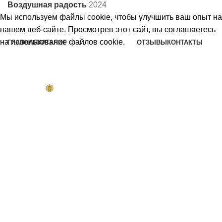
Воздушная радость
2024
Мы используем файлы cookie, чтобы улучшить ваш опыт на
нашем веб-сайте. Просмотрев этот сайт, вы соглашаетесь
на использование файлов cookie.
ГЛАВНАЯ
КАТАЛОГ
ОТЗЫВЫ
КОНТАКТЫ
Шары на день рождения
Принять
Шары на годик
Шары на выписку
Шары на девичник
Коробка сюрприз
Шары девочкам
Шары девушкам
Шары мальчикам
Шары мужчинам
Шарики на 14 февраля