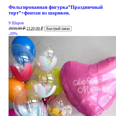
Фольгированная фигурка”Праздничный
торт”+фонтан из шариков.
9 Шаров
2650,00
₽
2120,00
₽
Быстрый заказ
-20%