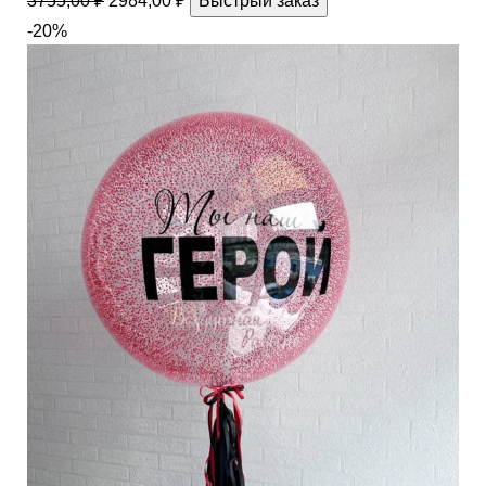
3755,00
₽
2984,00
₽
Быстрый заказ
-20%