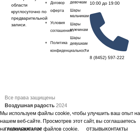
девочкам
10:00 до 19:00
Договор
области
Шары
оферта
круглосуточно по
мальчикам
предварительной
Условия
Шары
записи.
мужчинам
соглашения
Шары
Политика
девушкам
конфиденциальности
8 (8452) 597-222
Все права защищены
Воздушная радость
2024
Мы используем файлы cookie, чтобы улучшить ваш опыт на
нашем веб-сайте. Просмотрев этот сайт, вы соглашаетесь
на использование файлов cookie.
ГЛАВНАЯ
КАТАЛОГ
ОТЗЫВЫ
КОНТАКТЫ
Шары на день рождения
Принять